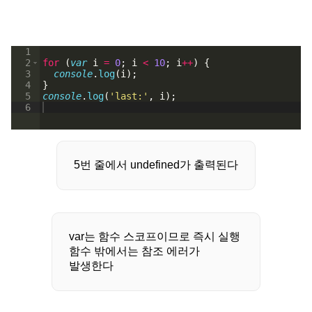
1
2
for
(
var
i
=
0
;
i
<
10
;
i
++
)
{
3
console
.
log
(
i
)
;
4
}
5
console
.
log
(
'last:'
,
i
)
;
6
5번 줄에서 undefined가 출력된다
var는 함수 스코프이므로 즉시 실행
함수 밖에서는 참조 에러가
발생한다