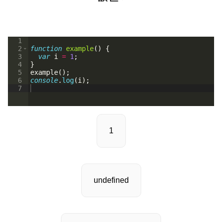
1
2
function
example
(
)
{
3
var
i
=
1
;
4
}
5
example
(
)
;
6
console
.
log
(
i
)
;
7
1
undefined